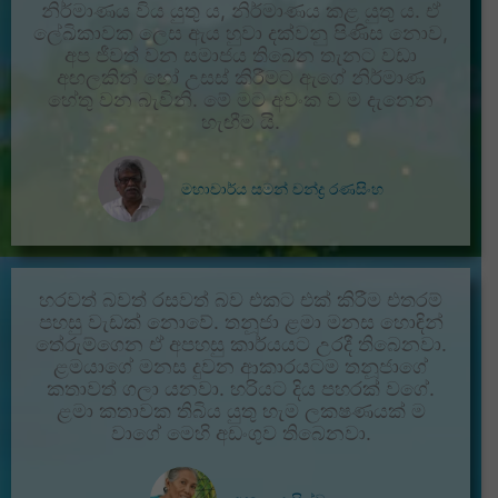
නිර්මාණය විය යුතු ය, නිර්මාණය කළ යුතු ය. ඒ
ලේඛිකාවක ලෙස ඇය හුවා දක්වනු පිණිස නොව,
අප ජීවත් වන සමාජය තිඛෙන තැනට වඩා
අඟලකින් හෝ උසස් කිරීමට ඇගේ නිර්මාණ
හේතු වන බැවිනි. මේ මට අවංක ව ම දැනෙන
හැඟීම යි.
මහාචාර්ය සමන් චන්ද්‍ර රණසිංහ
හරවත් බවත් රසවත් බව එකට එක් කිරීම එතරම්
පහසු වැඩක් නොවේ. තනූජා ළමා මනස හොඳින්
තේරුම්ගෙන ඒ අපහසු කාර්යයට උරදී තිබෙනවා.
ළමයාගේ මනස දුවන ආකාරයටම තනූජාගේ
කතාවත් ගලා යනවා. හරියට දිය පහරක් වගේ.
ළමා කතාවක තිබිය යුතු හැම ලකෂණයක් ම
වාගේ මෙහි අඩංගුව තිබෙනවා.