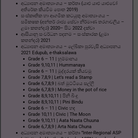
අධ්‍යාපන අමාත්‍යාංශය – කර්තෘ (යාළු යාළු යාළුවෝ
අතිරේක කියවීම පොත 2019)
සංස්කෘතික හා ආගමික කටයුතු අමාත්‍යාංශය –
සමීක‍ෂක (අන්තර් රාජ්‍ය සේවා නිර්මාණ තරගාවලිය –
ළමා කතන්දර) 2020– සිට 2022 දක්වා
ආසියානු සංවර්ධන පදනම – සංස්කාරක (ළමා
කතන්දර) 2021
අධ්‍යාපන අමාත්‍යාංශය – ලේඛිකා පුරවැසි අධ්‍යාපනය
2021 Edupub, e-thaksalawa
Grade 6 – 11 | හුම්මානය
Grade 9,10,11 | Hummanaya
Grade 6 – 11 | මුද්දරයක් කියවමු
Grade 7,8,9 | Let’s read a Stamp
Grade 6,7,8,9 | බත් මුට්ටියෙ සල්ලි
Grade 6,7,8,9 | Money in the pot of rice
Grade 8,9,10,11 | පිනි බිංදු
Grade 8,9,10,11 | Pini Bindu
Grade 6 – 11 | Civic හඳ
Grade 10,11 | Civic | The Moon
Grade 9,10,11 | Aata Naata Chuuna
Grade 6,7,8,9 | Arta Nata Chuna
අධ්‍යාපන අමාත්‍යාංශය – කර්තෘ ”Inter-Regional ASP