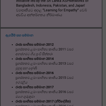
Initiative led by the Sri Lanka ASPNetworks of
Bangladesh, Indonesia, Pakistan, and Japan’
ව්‍යාපෘතියට අදාළ ”Learning for Empathy” වෙබ්
අඩවිය අන්තර්ගතය නිර්මාණය
ඇගයීම් සහ සම්මාන
රාජ්‍ය සාහිත්‍ය සම්මාන 2012
ප්‍රශස්තතම ළමා සාහිත්‍ය කෘතිය 2011 වසර
අහස්ගමට ගිය පුංචි සිත්තරා
රාජ්‍ය සාහිත්‍ය සම්මාන 2014
ප්‍රශස්තතම ළමා සාහිත්‍ය කෘතිය 2013 වසර
මුහුද සහ දෝණි
රාජ්‍ය සාහිත්‍ය සම්මාන 2016
ප්‍රශස්තතම ළමා සාහිත්‍ය කෘතිය 2015 වසර
ඉර එළිය
රාජ්‍ය සාහිත්‍ය සම්මාන 2017
ප්‍රශස්තතම ළමා සාහිත්‍ය කෘතිය 2016 වසර
මගෙ ගුරුතුමා
රාජ්‍ය සාහිත්‍ය සම්මාන 2017 (නිර්දේශිත)