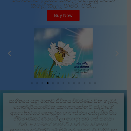
කළේ කැලෑ පාරෙ. ඒත්...
Buy Now
සාහිත්‍යය යනු මානව ජීවිතය විවරණය වන ගැඹුරු
සෞන්දර්යයාත්මක ප්‍රකාශනයක්නම් දරුවාගේ
අභ්‍යන්තරයට කොඳුරන භාවාත්මක අත්දැකීම් සිය
නිර්මාණකරණයෙහි ලා ගොනු කර ගත් තනුජා
එන්. අයගමගේ කතුවරියගේ මේ වෙසෙස්
අභ්‍යාසය දරුවන්ට මෙන්ම ගුරුදෙගුරු වැඩිහිටි අප