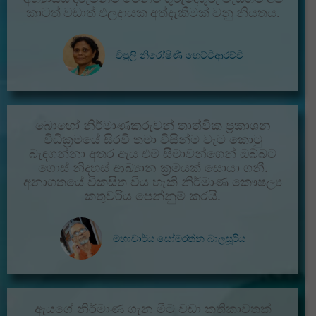
කාටත් වඩාත් ඵලදායක අත්දැකීමක් වනු නියතය.
විපුලි නිරෝෂිණී හෙට්ටිආරච්චි
බොහෝ නිර්මාණකරුවන් තාත්වික ප්‍රකාශන
විධික්‍රමයේ සිරවී තමා විසින්ම වැට කොටු
බැඳගන්නා අතර ඇය එම සීමාවන්ගෙන් ඔබ්බට
ගොස් නිදහස් ආඛ්‍යාන ක්‍රමයක් සොයා ගනී.
අනාගතයේ විකසිත විය හැකි නිර්මාණ කෞෂල්‍ය
කතුවරිය පෙන්නුම් කරයි.
මහාචාර්ය සෝමරත්න බාලසූරිය
ඇයගේ නිර්මාණ ගැන මීට වඩා කතිකාවතක්