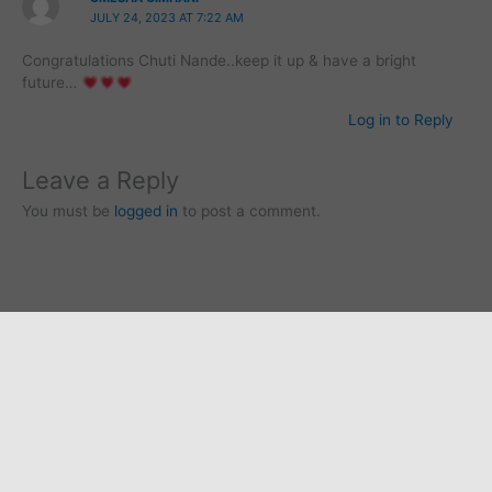
JULY 24, 2023 AT 7:22 AM
Congratulations Chuti Nande..keep it up & have a bright
future…
Log in to Reply
Leave a Reply
You must be
logged in
to post a comment.