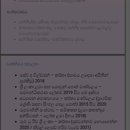
ගාන්ධර්වයා අශ්වයා සහ මහල්ලා 2016
සංස්කරණය
පන්හිඳ දිනූ යති සඳ -බටුවන්ගල රාහුල හිමි මෙහෙවර ඇගයුම
කළුතොට එකළු කළ සොඳුරු පන්හිඳ -දයාරත්න දළවැල්ල
මෙහෙවර ඇගයුම
පන්හිඳක වසන්තය -කෙටිකතා සංග්‍රහය
වෘත්තීමය කුසලතා
සේව් ද චිල්ඩ්රන් – කර්තෘ (සාමය උදෙසා අයිතීන්
සුරකිමු) 2018
ශ්‍රී ලංකා ළමා සහ යොවුන් පොත් මණ්ඩලය –
සම්බන්ධීකරණ ලේකම් 2019 සිට මේ දක්වා
අධ්‍යාපන අමාත්‍යාංශය – කර්තෘ මණ්ඩලය (ප්‍රාථමික
ශ්‍රේණි සඳහා සිංහල පෙළ පොත්) 2015 සිට 2020
රූපවාහිනී සංස්ථාව – සමීක‍ෂක (ළමා කතන්දර
අත්පිටපත් – ලෝක ළමා දිනය 2018)
රූම් ටු රීඩ් ශ්‍රී ලංකා – කර්තෘ (පුළුවන්නම් හොයාගන්න
2020 / කිඹුල් ලෙඩේ හරිම වැඩේ 2021)