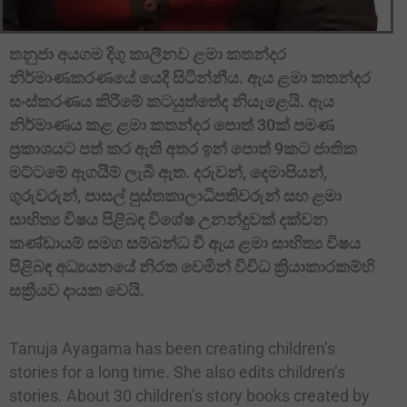
තනුජා අයගම දිගු කාලීනව ළමා කතන්දර
නිර්මාණකරණයේ යෙදී සිටින්නීය. ඇය ළමා කතන්දර
සංස්කරණය කිරීමේ කටයුත්තේද නියැළෙයි. ඇය
නිර්මාණය කළ ළමා කතන්දර පොත් 30ක් පමණ
ප්‍රකාශයට පත් කර ඇති අතර ඉන් පොත් 9කට ජාතික
මට්ටමේ ඇගයීම් ලැබී ඇත. දරුවන්, දෙමාපියන්,
ගුරුවරුන්, පාසල් පුස්තකාලාධිපතිවරුන් සහ ළමා
සාහිත්‍ය විෂය පිළිබඳ විශේෂ උනන්දුවක් දක්වන
කණ්ඩායම් සමග සම්බන්ධ වී ඇය ළමා සාහිත්‍ය විෂය
පිළිබඳ අධ්‍යයනයේ නිරත වෙමින් විවිධ ක්‍රියාකාරකම්හි
සක්‍රීයව දායක වෙයි.
Tanuja Ayagama has been creating children’s
stories for a long time. She also edits children’s
stories. About 30 children’s story books created by