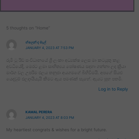
5 thoughts on “Home”
ග්ලෙන් ද මැල්
JANUARY 4, 2023 AT 7:53 PM
රුමි ටු රිඩ් සංවිධානයේ ශ්‍රි ලංකා අධ්‍යක්ෂ ලෙස මා කටයුතු කළ
අවධියේදි, මෙරට ළමා සාහිත්‍යය පෝෂණය සදහා ගන්නා ලද ක්‍රියා
මාර්ග වල උපරිම ඵලය තනුජා අයගමගේ බිහිවිමයි. අපගේ සියළු
යෙදවුම් ඵලදායියැයි කිමට ඇය පමණක් සෑහේ. ඇයට සුභ පතමි.
Log in to Reply
KAMAL PERERA
JANUARY 4, 2023 AT 8:03 PM
My heartiest congrats & wishes for a bright future.