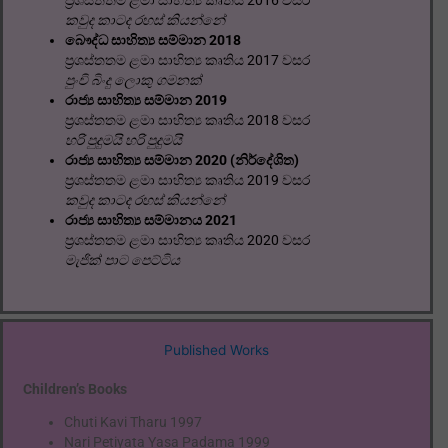
ප්‍රශස්තතම ළමා සාහිත්‍ය කෘතිය 2016 වසර
කවුද කාටද රහස් කියන්නේ
බෞද්ධ සාහිත්‍ය සම්මාන 2018
ප්‍රශස්තතම ළමා සාහිත්‍ය කෘතිය 2017 වසර
පුංචි බිංදු ලොකු ගමනක්
රාජ්‍ය සාහිත්‍ය සම්මාන 2019
ප්‍රශස්තතම ළමා සාහිත්‍ය කෘතිය 2018 වසර
හරි පුදුමයි හරි පුදුමයි
රාජ්‍ය සාහිත්‍ය සම්මාන 2020 (නිර්දේශිත)
ප්‍රශස්තතම ළමා සාහිත්‍ය කෘතිය 2019 වසර
කවුද කාටද රහස් කියන්නේ
රාජ්‍ය සාහිත්‍ය සම්මානය 2021
ප්‍රශස්තතම ළමා සාහිත්‍ය කෘතිය 2020 වසර
මැජික් පාට පෙට්ටිය
Published Works
Children’s Books
Chuti Kavi Tharu 1997
Nari Petiyata Yasa Padama 1999