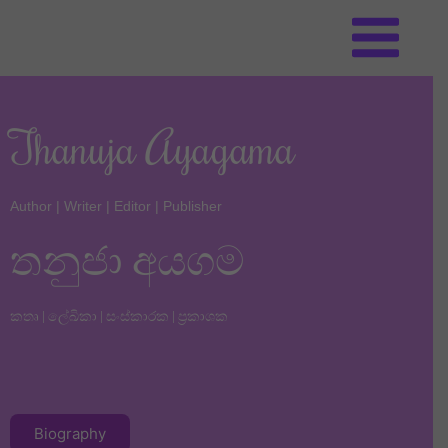
Skip
to
content
Thanuja Ayagama
Author | Writer | Editor | Publisher
තනුජා අයගම
කතෘ | ලේඛිකා | සංස්කාරක | ප්‍රකාශක
Biography