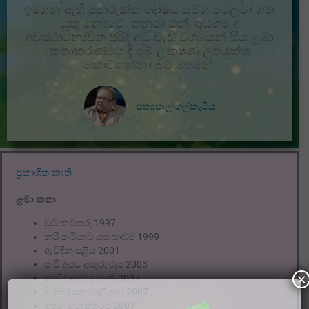
ඉගෙන ඇති පුනරුක්ත දෝෂය සමග පටලවා ගත
යුතු නොවේ. තනුජා එන්. අයගම ද
අවස්ථානෝචිත පරිදි අඩු වැඩි වශයෙන් සිය ළමා
කතාකරණයේ දී මේ ලක‍ෂණ උපයුක්ත
කොටගන්නා බව පෙනේ.
සත්‍යපාල ගල්කැටිය
ප්‍රකාශිත කෘති
ළමා කතා
චූටි කවිතරු 1997
නරි පැටියාට යස පාඩම 1999
ඇවිදින එළිය 2001
පුංචි අපට අකුරු රූප 2003
×
කනිගාගේ නුවණ 2007
බිකිබා සහ මාලිගාව 2007
අපූරු මෝස්තරය 2007