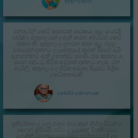
අනුලා ද සිල්වා
රන්තැඹිලි කෙටි කතාවක් පාඨකයා තුළ සංවේදී
බවක් ද කුතුහලයක් ද ඇති කරන අර්ථවත් කෙටි
කතාවකි. කුතුහලය දනවන කතා තුළ බහුල
වශයෙන් දක්නට ලැබෙනුයේ කුමක් සිදුවේ දැයි
දැනගන්නට ඇති උනන්දුව පමණි. එම කුතුහලය
සමඟ බද්ධ වූ ජීවිත අරුතක් දක්නට නැත. රන්
තැඹිලි, කුතුහලය ද ජීවිත අරුතද සියුම්ව මිශ්‍රිත
කෙටිකතාවකි.
සෝමවීර සේනානායක
ප්‍රතිවර්තනය යනු එකම කරුණක් කිහිප විටක් ම
සඳහන් කිරීමයි. එවිට ළමයාගේ සිත්හි මෙය
හොඳින් ධාරණය වේ. මෙය සාහිත්‍යයේ දී අප