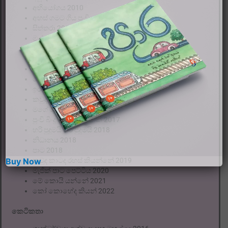
අභියෝගය 2010
අහස් ගමට ගිය පුංචි
සිත්තරා 2011
මල් 2012
මුහුද සහ දෝණි 2013
සුරූ 2014
ගණන් කරමු 2014
බෝල 2015
ඉර එළිය 2015
කවුද හැඩ 2016
මගේ ගුරුතුමා 2016
පුංචි බිංදු ලොකු ගමනක් 2017
හරි පුදුමයි හරි පුදුමයි 2018
නිධානය 2018
පාට 2018
Buy Now
කවුද කාටද රහස් කියන්නේ 2019
මැජික් පාට පෙට්ටිය 2020
මේ කොයි යන්නේ 2021
කෝ කොහේද කියන් 2022
කෙටිකතා